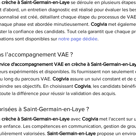
crèche à Saint-Germain-en-Laye
 se déroule en plusieurs étapes
t d'abord, un entretien diagnostic est réalisé pour évaluer les b
rsonnalisé est créé, détaillant chaque étape du processus de VAE.
, chaque phase est abordée minutieusement. 
Cogivia
 met égalemen
ter la confiance des candidats. Tout cela garantit que chaque p
mations sont disponibles sur 
notre page dédiée
.
ans l’accompagnement VAE ?
rvice d'accompagnement VAE en crèche à Saint-Germain-en-La
urs expérimentés et disponibles. Ils fournissent non seulement d
au long du parcours VAE. 
Cogivia
 assure un suivi constant et de 
eindre ses objectifs. En choisissant 
Cogivia
, les candidats bénéf
oute la différence pour réussir la validation des acquis. 
risées à Saint-Germain-en-Laye ?
crèche à Saint-Germain-en-Laye
 avec 
Cogivia
 met l'accent sur
etite enfance. Les compétences en communication, gestion de gr
lièrement valorisées. 
Saint-Germain-en-Laye
 propose un enviro