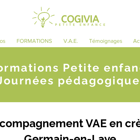
os
FORMATIONS
V.A.E.
Témoignages
Ac
ormations Petite enfa
Journées pédagogique
ccompagnement VAE en crè
Germain-en-Laye