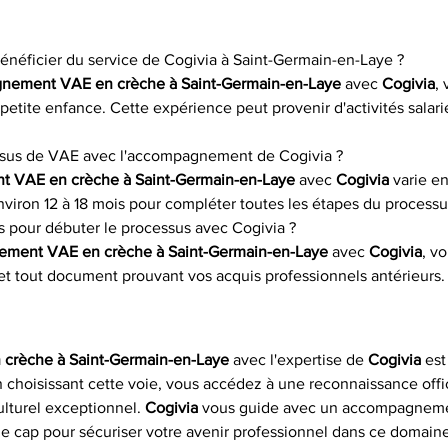
bénéficier du service de Cogivia à Saint-Germain-en-Laye ?
gnement VAE en crèche à Saint-Germain-en-Laye
 avec 
Cogivia
,
petite enfance. Cette expérience peut provenir d'activités salari
sus de VAE avec l'accompagnement de Cogivia ?
t VAE en crèche à Saint-Germain-en-Laye
 avec 
Cogivia
 varie e
environ 12 à 18 mois pour compléter toutes les étapes du processu
 pour débuter le processus avec Cogivia ?
ement VAE en crèche à Saint-Germain-en-Laye
 avec 
Cogivia
, v
et tout document prouvant vos acquis professionnels antérieurs.
crèche à Saint-Germain-en-Laye
 avec l'expertise de 
Cogivia
 es
n choisissant cette voie, vous accédez à une reconnaissance offi
ulturel exceptionnel. 
Cogivia
 vous guide avec un accompagnement
z le cap pour sécuriser votre avenir professionnel dans ce domai