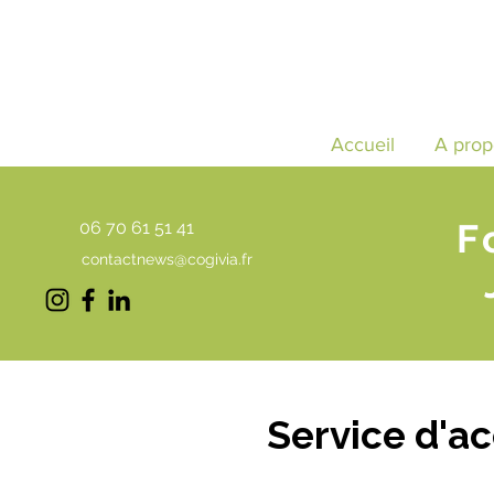
Accueil
A prop
F
06 70 61 51 41
contactnews@cogivia.fr
Service d'a