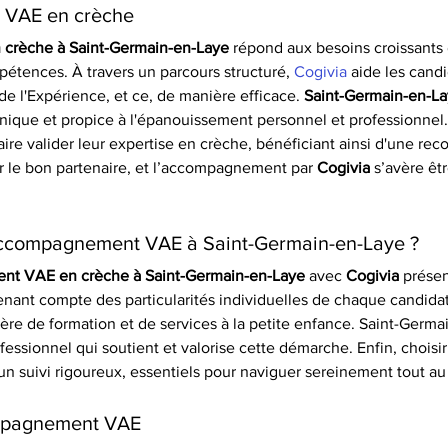
 VAE en crèche
crèche à Saint-Germain-en-Laye
 répond aux besoins croissants
pétences. À travers un parcours structuré, 
Cogivia
 aide les cand
e l'Expérience, et ce, de manière efficace. 
Saint-Germain-en-L
unique et propice à l'épanouissement personnel et professionnel.
ire valider leur expertise en crèche, bénéficiant ainsi d'une rec
isir le bon partenaire, et l’accompagnement par 
Cogivia
 s’avère êt
d'accompagnement VAE à Saint-Germain-en-Laye ?
nt VAE en crèche à Saint-Germain-en-Laye
 avec 
Cogivia
 prése
nant compte des particularités individuelles de chaque candidat.
re de formation et de services à la petite enfance. Saint-Germa
ofessionnel qui soutient et valorise cette démarche. Enfin, choisir
d’un suivi rigoureux, essentiels pour naviguer sereinement tout a
ompagnement VAE