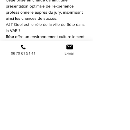
Cette prise en charge garantit une 
présentation optimale de l'expérience 
professionnelle auprès du jury, maximisant 
ainsi les chances de succès.
### Quel est le rôle de la ville de Sète dans 
la VAE ?
Sète
 offre un environnement culturellement 
riche et inspirant pour les candidats à la 
VAE en crèche
. La présence d'un réseau 
06 70 61 51 41
E-mail
dynamique de professionnels locaux et 
l'accès à des ressources dédiées créent un 
cadre idéal pour réussir son projet 
professionnel.
En bref :
- Le 
service d'accompagnement VAE en 
crèche à Sète
 permet de valoriser 
l'expérience pro.
- 
Sète
 propose un cadre enrichissant et 
culturellement stimulant pour la VAE.
- 
Cogivia
 assure un suivi personnalisé pour 