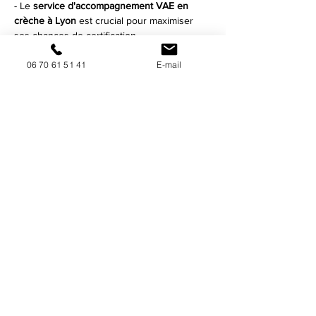
- Le 
service d'accompagnement VAE en 
crèche à Lyon
 est crucial pour maximiser 
ses chances de certification.
- 
Cogivia
 est le partenaire idéal pour un 
06 70 61 51 41
E-mail
parcours personnalisé et efficace.
- 
Lyon
 offre un cadre dynamique pour les 
professionnels de la 
petite enfance
cherchant à évoluer.
- Une préparation soignée et méthodique 
est garantie avec 
Cogivia
.
- L'engagement de 
Cogivia
 repose sur une 
compréhension locale et des critères 
nationaux.
FAQ
### Peut-on faire confiance à Cogivia pour 
l'accompagnement VAE ?
Oui, 
Cogivia
 est réputée pour son expertise 
et son dévouement dans l'accompagnement 
des professionnels de la 
petite enfance
.
### Quelle est l'importance de Lyon dans le 