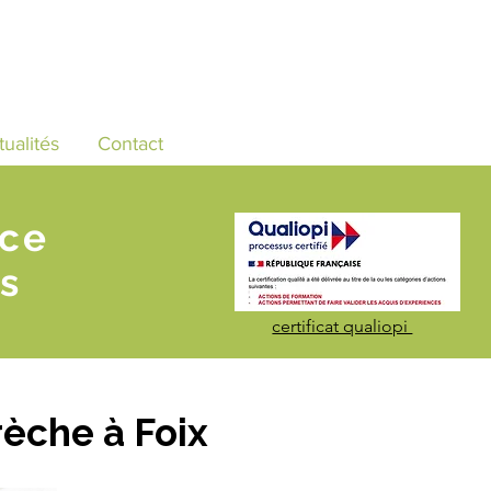
tualités
Contact
nce
s
certificat qualiopi
èche à Foix