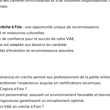
à des carrières enrichissantes et à de nouvelles responsabilités. 
risée.
rèche à Foix
 : une opportunité unique de reconnaissance.
té et ressources culturelles.
re de confiance pour le succès de votre VAE.
pe est adaptée aux besoins du candidat.
ités d'évolution et reconnaissance assurées.
périence) en crèche permet aux professionnels de la petite enfanc
ransformer l'expérience acquise en certifications reconnues.
Cogivia à Foix ?
 personnalisé, assurant un environnement favorable et bienveill
 rigoureuse garantissent un encadrement optimal.
s VAE en crèche à Foix ?