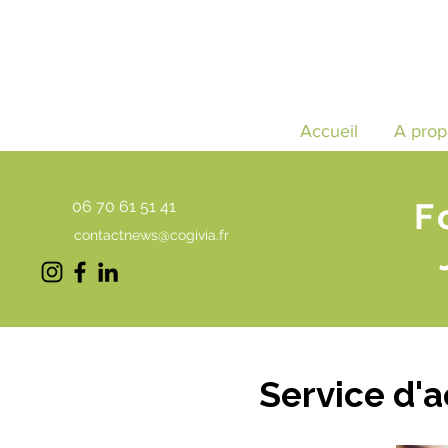
Accueil
A prop
F
06 70 61 51 41
contactnews@cogivia.fr
Service d'