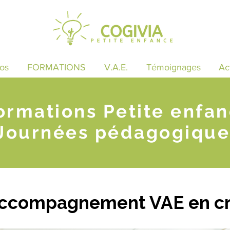
os
FORMATIONS
V.A.E.
Témoignages
Ac
ormations Petite enfa
Journées pédagogique
accompagnement VAE en cr