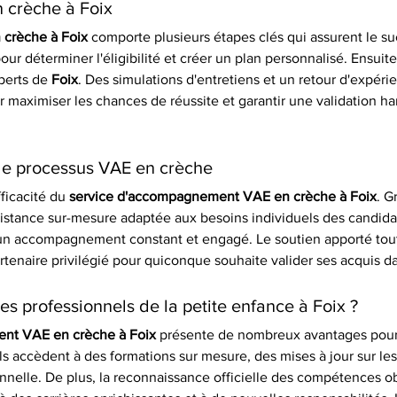
 crèche à Foix
crèche à Foix
 comporte plusieurs étapes clés qui assurent le s
ur déterminer l'éligibilité et créer un plan personnalisé. Ensuit
perts de 
Foix
. Des simulations d'entretiens et un retour d'expéri
 maximiser les chances de réussite et garantir une validation h
le processus VAE en crèche
ficacité du 
service d'accompagnement VAE en crèche à Foix
. G
sistance sur-mesure adaptée aux besoins individuels des candida
t un accompagnement constant et engagé. Le soutien apporté tout
artenaire privilégié pour quiconque souhaite valider ses acquis dan
es professionnels de la petite enfance à Foix ?
nt VAE en crèche à Foix
 présente de nombreux avantages pour l
 ils accèdent à des formations sur mesure, des mises à jour sur le
onnelle. De plus, la reconnaissance officielle des compétences o