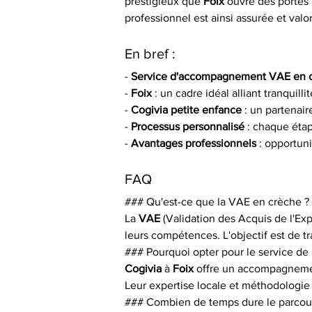
prestigieux que 
Foix
 ouvre des portes 
professionnel est ainsi assurée et valo
En bref :
- 
Service d'accompagnement VAE en c
- 
Foix
 : un cadre idéal alliant tranquilli
- 
Cogivia petite enfance
 : un partenai
- 
Processus personnalisé
 : chaque éta
- 
Avantages professionnels
 : opportun
FAQ
### Qu'est-ce que la VAE en crèche ?
La 
VAE
 (Validation des Acquis de l'Ex
leurs compétences. L'objectif est de t
### Pourquoi opter pour le service de 
Cogivia
 à 
Foix
 offre un accompagnement
Leur expertise locale et méthodologie
### Combien de temps dure le parcour