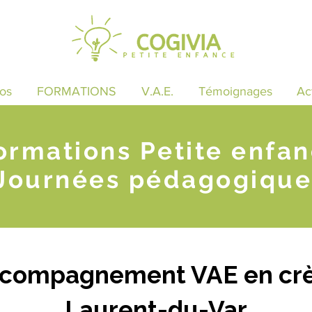
os
FORMATIONS
V.A.E.
Témoignages
Ac
ormations Petite enfa
Journées pédagogique
ccompagnement VAE en crè
Laurent-du-Var