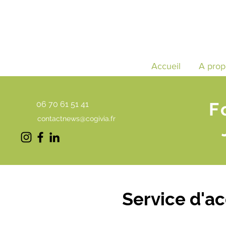
Accueil
A prop
F
06 70 61 51 41
contactnews@cogivia.fr
Service d'a