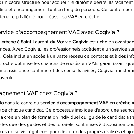
n cadre structuré pour acquérir le diplôme désiré. Ils facilitent 
ise et encouragement tout au long du parcours. Ce soutien per
enaire privilégié pour réussir sa VAE en crèche.
service d'accompagnement VAE avec Cogivia ?
crèche à Saint-Laurent-du-Var
 via 
Cogivia
 est riche en avantage
ces. Avec Cogivia, les professionnels accèdent à un service sur
. Cela inclut un accès à un vaste réseau de contacts et à des inf
pproche optimise les chances de succès en VAE, garantissant qu
une assistance continue et des conseils avisés, Cogivia transfo
avenir.
agnement VAE chez Cogivia ?
ia
 dans le cadre du 
service d'accompagnement VAE en crèche à 
 de chaque candidat. Ce processus implique d'abord une séance d
 crée un plan de formation individuel qui guide le candidat à tra
s que des guides et des tutoriels, sont mises à disposition pour 
 de suivis régulières pour discuter des progrès réalisés et ajust