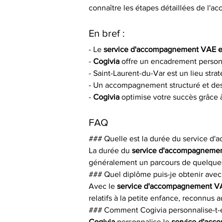
connaître les étapes détaillées de l'
En bref :
- Le 
service d'accompagnement VAE en
- 
Cogivia
 offre un encadrement person
- Saint-Laurent-du-Var est un lieu str
- Un accompagnement structuré et des 
- 
Cogivia
 optimise votre succès grâce
FAQ
### Quelle est la durée du service 
La durée du 
service d'accompagnement
généralement un parcours de quelques
### Quel diplôme puis-je obtenir ave
Avec le 
service d'accompagnement VA
relatifs à la petite enfance, reconnus a
### Comment Cogivia personnalise-t-
Cogivia
 personnalise le 
service d'acc