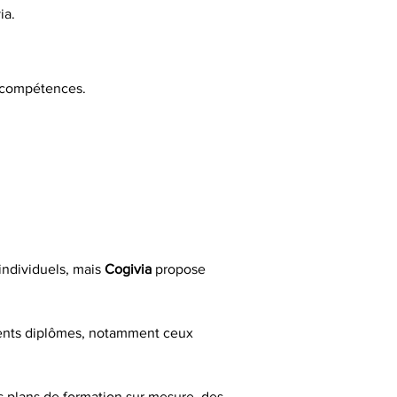
ia.
s compétences.
individuels, mais 
Cogivia
 propose 
rents diplômes, notamment ceux 
es plans de formation sur mesure, des 