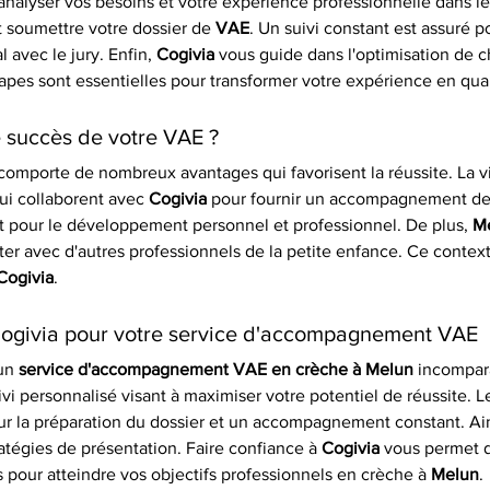
analyser vos besoins et votre expérience professionnelle dans le
t soumettre votre dossier de 
VAE
. Un suivi constant est assuré p
 avec le jury. Enfin, 
Cogivia
 vous guide dans l'optimisation de c
tapes sont essentielles pour transformer votre expérience en quali
le succès de votre VAE ?
comporte de nombreux avantages qui favorisent la réussite. La vi
ui collaborent avec 
Cogivia
 pour fournir un accompagnement de q
t pour le développement personnel et professionnel. De plus, 
M
r avec d'autres professionnels de la petite enfance. Ce context
Cogivia
.
Cogivia pour votre service d'accompagnement VAE
un 
service d'accompagnement VAE en crèche à Melun
 incompar
ivi personnalisé visant à maximiser votre potentiel de réussite. 
r la préparation du dossier et un accompagnement constant. Ain
atégies de présentation. Faire confiance à 
Cogivia
 vous permet 
pour atteindre vos objectifs professionnels en crèche à 
Melun
.