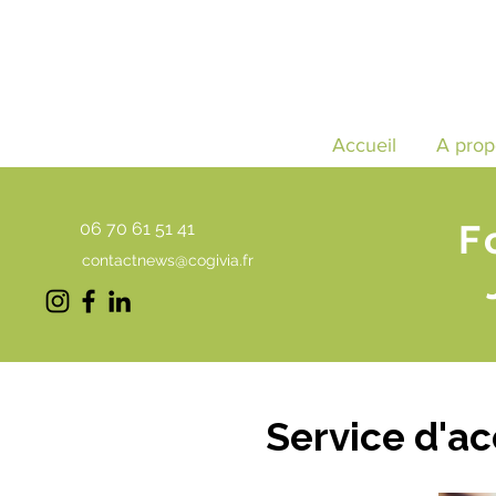
Accueil
A prop
F
06 70 61 51 41
contactnews@cogivia.fr
Service d'a