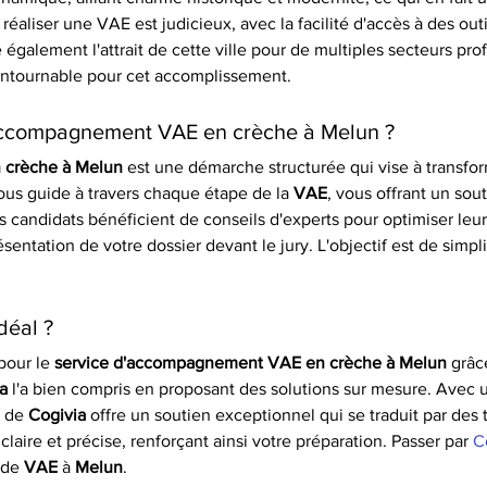
réaliser une VAE est judicieux, avec la facilité d'accès à des ou
 également l'attrait de cette ville pour de multiples secteurs prof
contournable pour cet accomplissement.
d'accompagnement VAE en crèche à Melun ?
 crèche à Melun
 est une démarche structurée qui vise à transfo
ous guide à travers chaque étape de la 
VAE
, vous offrant un sou
es candidats bénéficient de conseils d'experts pour optimiser leur
ésentation de votre dossier devant le jury. L'objectif est de simp
déal ?
our le 
service d'accompagnement VAE en crèche à Melun
 grâc
a
 l'a bien compris en proposant des solutions sur mesure. Avec 
 de 
Cogivia
 offre un soutien exceptionnel qui se traduit par des
laire et précise, renforçant ainsi votre préparation. Passer par 
C
 de 
VAE
 à 
Melun
.