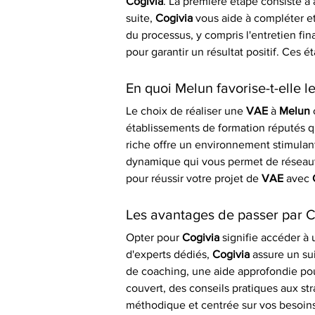
Cogivia
. La première étape consiste à 
suite, 
Cogivia
 vous aide à compléter e
du processus, y compris l'entretien final
pour garantir un résultat positif. Ces é
En quoi Melun favorise-t-elle 
Le choix de réaliser une 
VAE
 à 
Melun
 
établissements de formation réputés q
riche offre un environnement stimulan
dynamique qui vous permet de réseaute
pour réussir votre projet de 
VAE
 avec 
Les avantages de passer par 
Opter pour 
Cogivia
 signifie accéder à 
d'experts dédiés, 
Cogivia
 assure un su
de coaching, une aide approfondie pou
couvert, des conseils pratiques aux str
méthodique et centrée sur vos besoins 