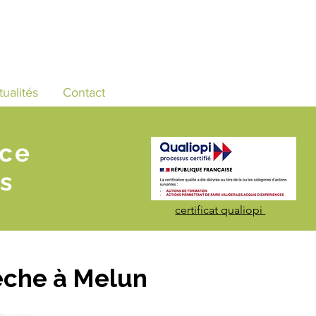
tualités
Contact
nce
s
certificat qualiopi
èche à Melun