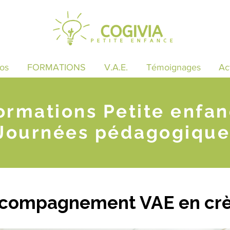
os
FORMATIONS
V.A.E.
Témoignages
Ac
ormations Petite enfa
Journées pédagogique
ccompagnement VAE en cr