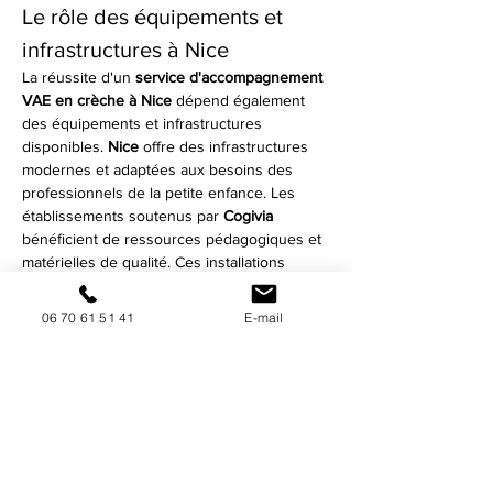
Le rôle des équipements et 
infrastructures à Nice
La réussite d'un 
service d'accompagnement 
VAE en crèche à Nice
 dépend également 
des équipements et infrastructures 
disponibles. 
Nice
 offre des infrastructures 
modernes et adaptées aux besoins des 
professionnels de la petite enfance. Les 
établissements soutenus par 
Cogivia
bénéficient de ressources pédagogiques et 
matérielles de qualité. Ces installations 
contribuent à offrir un environnement 
d'apprentissage optimal, crucial pour la 
06 70 61 51 41
E-mail
validation des acquis. L'intégration de ces 
technologies modernes permet d'optimiser 
le processus d'accompagnement VAE à 
Nice
.
Pour plus d'informations sur 
l'accompagnement VAE proposé par 
Cogivia, visitez la page 
VAE
.