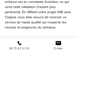
enfance est en constante évolution, ce qui 
rend cette validation d'autant plus 
pertinente. En affiliant votre projet VAE avec 
Cogivia, vous êtes assuré de recevoir un 
service de haute qualité qui respecte les 
normes et exigences du domaine.
En bref :
06 70 61 51 41
E-mail
- Le 
service d’accompagnement VAE en 
crèche à Saint-Étienne
 vous permet de 
valider vos compétences professionnelles.
- 
Cogivia
 est leader dans l’accompagnement 
VAE, offrant des services personnalisés et 
adaptés.
- Chaque candidat bénéficie d'un support 
constant durant tout le processus VAE.
- 
Cogivia
 garantit un service d'expert, 
optimisant vos chances de succès.
- Valider sa VAE à 
Saint-Étienne
 avec 
Cogivia
 crée de nouvelles opportunités 