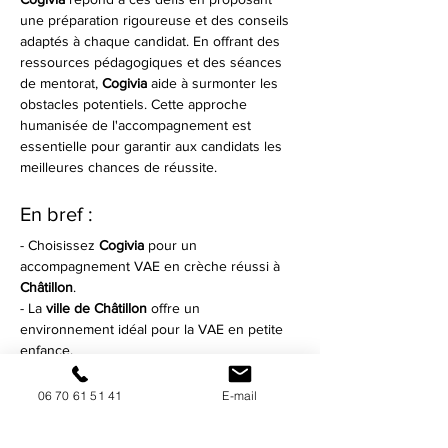
une préparation rigoureuse et des conseils 
adaptés à chaque candidat. En offrant des 
ressources pédagogiques et des séances 
de mentorat, 
Cogivia
 aide à surmonter les 
obstacles potentiels. Cette approche 
humanisée de l'accompagnement est 
essentielle pour garantir aux candidats les 
meilleures chances de réussite.
En bref :
- Choisissez 
Cogivia
 pour un 
accompagnement VAE en crèche réussi à 
Châtillon
.
- La 
ville de Châtillon
 offre un 
environnement idéal pour la VAE en petite 
enfance.
- 
Cogivia
 propose un service 
d'accompagnement personnalisé.
06 70 61 51 41
E-mail
- Les professionnels bénéficient de 
nombreuses ressources et d'un soutien 