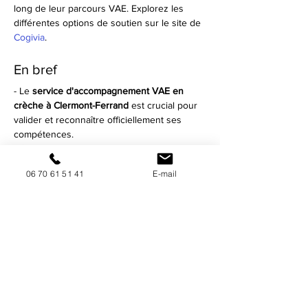
long de leur parcours VAE. Explorez les 
différentes options de soutien sur le site de 
Cogivia
.
En bref
- Le 
service d'accompagnement VAE en 
crèche à Clermont-Ferrand
 est crucial pour 
valider et reconnaître officiellement ses 
compétences.
- 
Cogivia
 offre un soutien personnalisé à 
chaque candidat tout au long du processus.
06 70 61 51 41
E-mail
- 
Clermont-Ferrand
 offre un cadre favorable 
grâce à ses établissements variés de la 
petite enfance.
- Choisir 
Cogivia
 garantit un 
accompagnement de qualité avec une 
approche centrée sur le candidat.
- Les bénéfices incluent promotions 
professionnelles et nouvelles opportunités 
d'emploi.