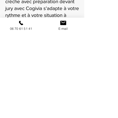
crèche avec préparation devant
jury avec Cogivia s'adapte à votre
rythme et à votre situation à
Castres.
06 70 61 51 41
E-mail
NOUS CONTACTER / DEMANDEZ UN DEVIS
Mise à jour : 7/7/2026
Coordonnées