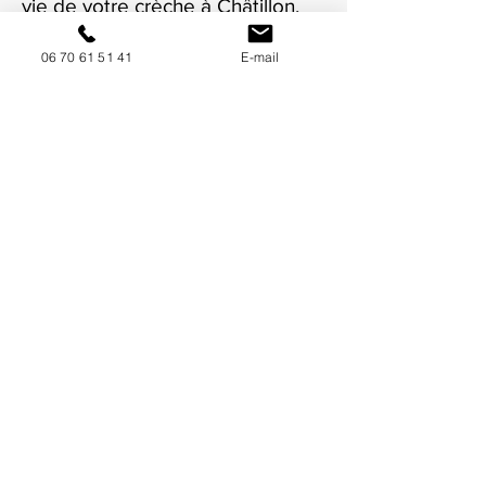
vie de votre crèche à Châtillon.
06 70 61 51 41
E-mail
NOUS CONTACTER / DEMANDEZ UN DEVIS
Mise à jour : 6/7/2026
Coordonnées
34130 Mauguio
06 70 61 51 41