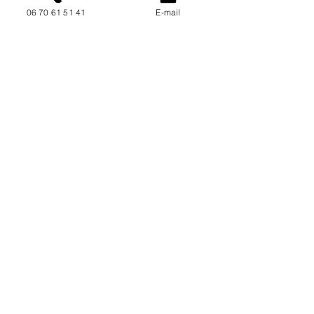
06 70 61 51 41
E-mail
NOUS CONTACTER / DEMANDEZ UN DEVIS
Mise à jour : 6/7/2026
Coordonnées
34130 Mauguio
06 70 61 51 41
cogivia@gmail.com