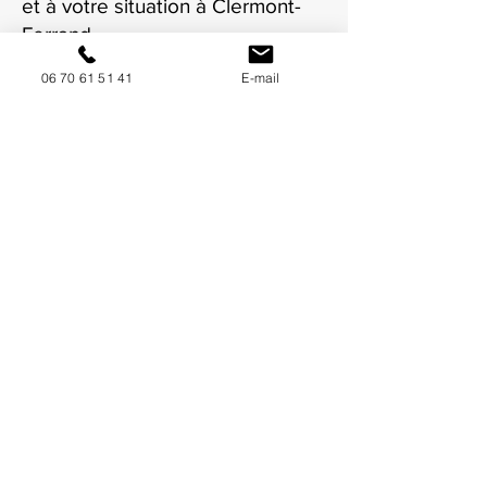
et à votre situation à Clermont-
Ferrand.
06 70 61 51 41
E-mail
NOUS CONTACTER / DEMANDEZ UN DEVIS
Mise à jour : 6/7/2026
Coordonnées
34130 Mauguio
06 70 61 51 41