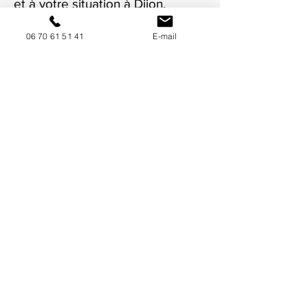
et à votre situation à Dijon.
06 70 61 51 41
E-mail
NOUS CONTACTER / DEMANDEZ UN DEVIS
Mise à jour : 8/7/2026
Coordonnées
34130 Mauguio
06 70 61 51 41