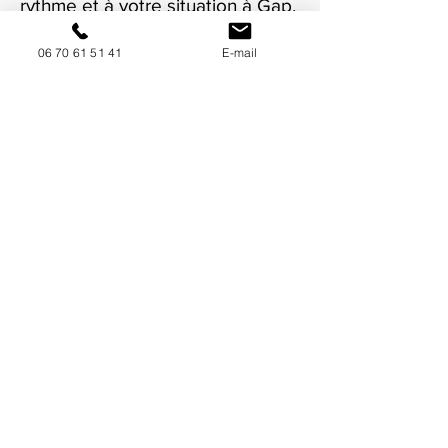
rythme et à votre situation à Gap.
06 70 61 51 41
E-mail
NOUS CONTACTER / DEMANDEZ UN DEVIS
Mise à jour : 7/7/2026
Coordonnées
34130 Mauguio
06 70 61 51 41