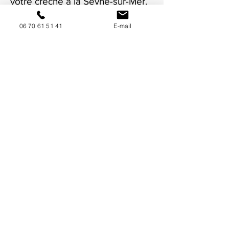
votre crèche à la Seyne-sur-Mer.
06 70 61 51 41
E-mail
NOUS CONTACTER / DEMANDEZ UN DEVIS
Mise à jour : 6/7/2026
Coordonnées
34130 Mauguio
06 70 61 51 41
cogivia@gmail.com