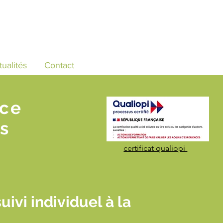
tualités
Contact
nce
s
certificat qualiopi
vi individuel à la