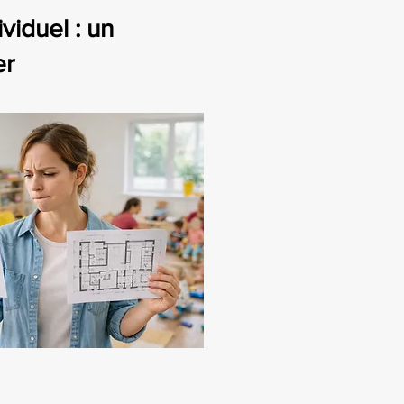
iduel : un
er