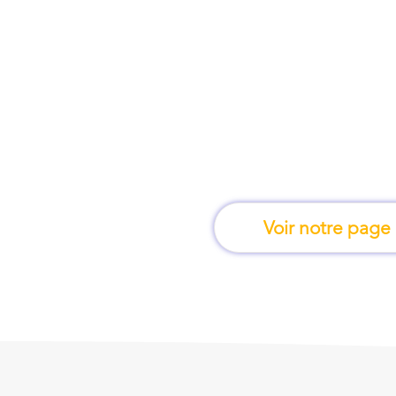
À la Seyne-sur-Mer, 
l'on apprend e
Voir notre page