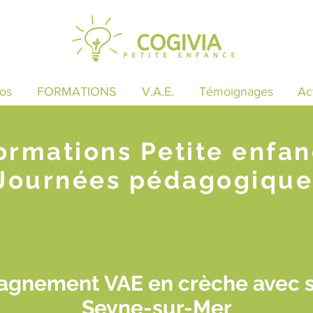
os
FORMATIONS
V.A.E.
Témoignages
Ac
ormations Petite enfa
Journées pédagogique
gnement VAE en crèche avec sui
Seyne-sur-Mer