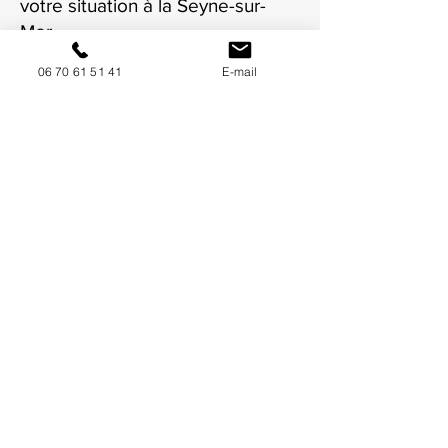
votre situation à la Seyne-sur-
Mer.
06 70 61 51 41
E-mail
NOUS CONTACTER / DEMANDEZ UN DEVIS
Mise à jour : 7/7/2026
Coordonnées
34130 Mauguio
06 70 61 51 41