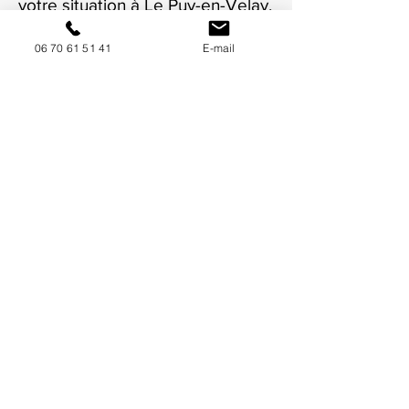
votre situation à Le Puy-en-Velay.
06 70 61 51 41
E-mail
NOUS CONTACTER / DEMANDEZ UN DEVIS
Mise à jour : 6/7/2026
Coordonnées
34130 Mauguio
06 70 61 51 41