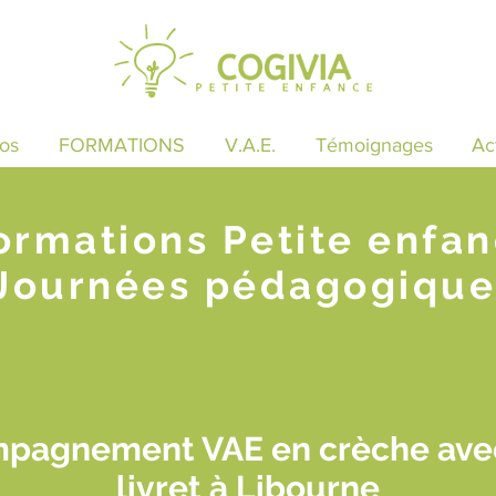
os
FORMATIONS
V.A.E.
Témoignages
Ac
ormations Petite enfa
Journées pédagogique
mpagnement VAE en crèche avec
livret à Libourne