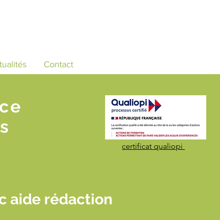
tualités
Contact
nce
s
certificat qualiopi
 aide rédaction