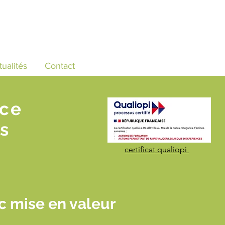
tualités
Contact
nce
s
certificat qualiopi
 mise en valeur