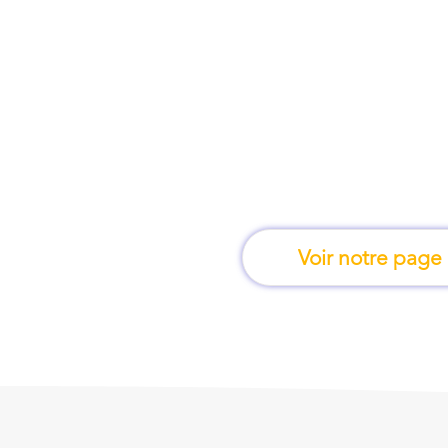
À Libourne, une for
apprend en 
Voir notre page