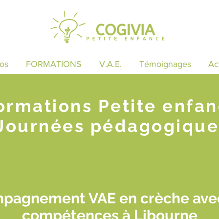
os
FORMATIONS
V.A.E.
Témoignages
Ac
ormations Petite enfa
Journées pédagogique
mpagnement VAE en crèche avec
compétences à Libourne