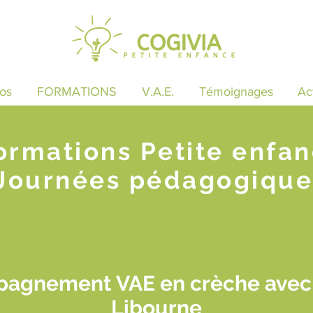
os
FORMATIONS
V.A.E.
Témoignages
Ac
ormations Petite enfa
Journées pédagogique
agnement VAE en crèche avec s
Libourne