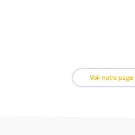
À Libourne, une for
apprend en 
Voir notre page