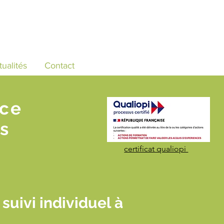
tualités
Contact
nce
s
certificat qualiopi
uivi individuel à