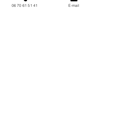
06 70 61 51 41
E-mail
NOUS CONTACTER / DEMANDEZ UN DEVIS
Mise à jour : 6/7/2026
Coordonnées
34130 Mauguio
06 70 61 51 41
cogivia@gmail.com