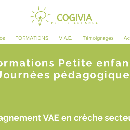
os
FORMATIONS
V.A.E.
Témoignages
Ac
ormations Petite enfa
Journées pédagogique
gnement VAE en crèche secteu