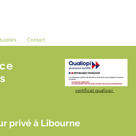
tualités
Contact
nce
s
certificat qualiopi
r privé à Libourne