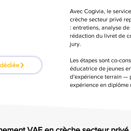
Avec Cogivia, le serv
mation où l'on
crèche secteur privé rep
: entretiens, analyse de
faisant
rédaction du livret de 
jury.
Les étapes sont co-cons
 dédiée
éducatrice de jeunes en
d'expérience terrain — 
expérience en diplôme 
ement VAE en crèche secteur privé 