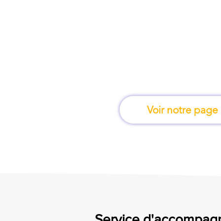
À Libourne, une for
apprend en 
Voir notre page
Service d'accompagn