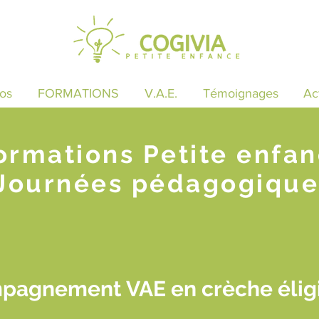
os
FORMATIONS
V.A.E.
Témoignages
Ac
ormations Petite enfa
Journées pédagogique
pagnement VAE en crèche éligi