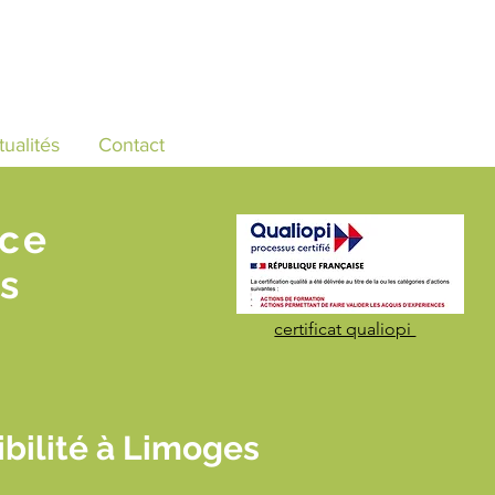
tualités
Contact
nce
s
certificat qualiopi
bilité à Limoges