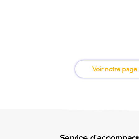
À Limoges, une for
apprend en 
Voir notre page
Service d'accompagn