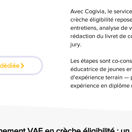
Avec Cogivia, le serv
mation où l'on
crèche éligibilité repose
entretiens, analyse de v
faisant
rédaction du livret de 
jury.
Les étapes sont co-cons
 dédiée
éducatrice de jeunes en
d'expérience terrain — 
expérience en diplôme 
ement VAE en crèche éligibilité : 