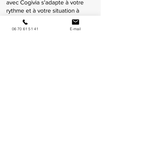
avec Cogivia s'adapte à votre
rythme et à votre situation à
Lyon.
06 70 61 51 41
E-mail
NOUS CONTACTER / DEMANDEZ UN DEVIS
Mise à jour : 7/7/2026
Coordonnées
34130 Mauguio