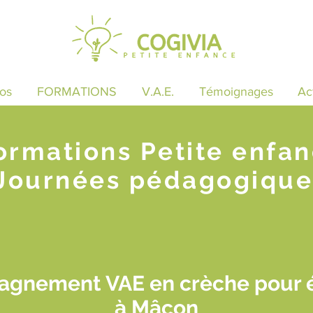
os
FORMATIONS
V.A.E.
Témoignages
Ac
ormations Petite enfa
Journées pédagogique
agnement VAE en crèche pour é
à Mâcon