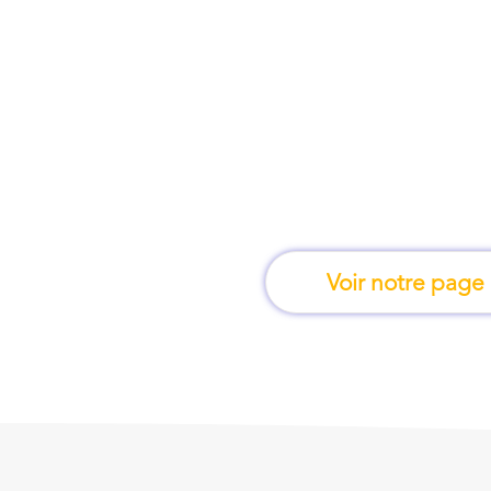
À Mâcon, une form
apprend en 
Voir notre page