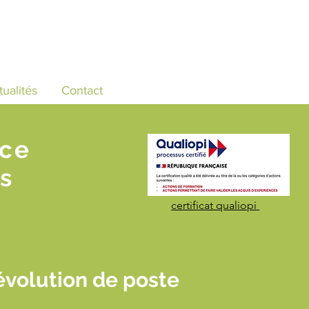
tualités
Contact
nce
s
certificat qualiopi
volution de poste