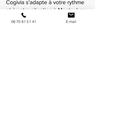
Cogivia s'adapte à votre rythme
et à votre situation à Montauban.
06 70 61 51 41
E-mail
NOUS CONTACTER / DEMANDEZ UN DEVIS
Mise à jour : 9/7/2026
Coordonnées
34130 Mauguio
06 70 61 51 41