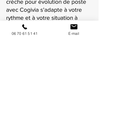
crèche pour évolution de poste
avec Cogivia s'adapte à votre
rythme et à votre situation à
Montauban.
06 70 61 51 41
E-mail
NOUS CONTACTER / DEMANDEZ UN DEVIS
Mise à jour : 10/7/2026
Coordonnées