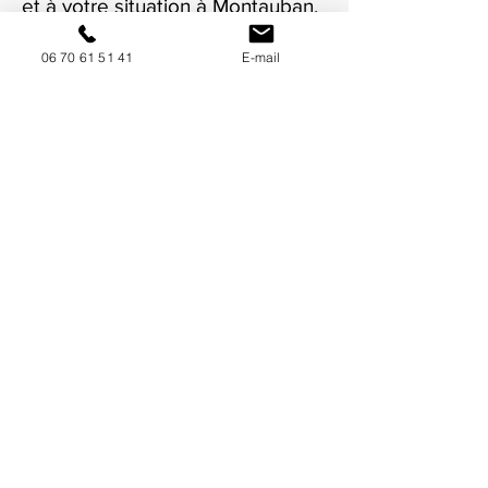
et à votre situation à Montauban.
06 70 61 51 41
E-mail
NOUS CONTACTER / DEMANDEZ UN DEVIS
Mise à jour : 9/7/2026
Coordonnées
34130 Mauguio
06 70 61 51 41