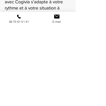
avec Cogivia s'adapte à votre
rythme et à votre situation à
Montpellier.
06 70 61 51 41
E-mail
NOUS CONTACTER / DEMANDEZ UN DEVIS
Mise à jour : 5/7/2026
Coordonnées
34130 Mauguio