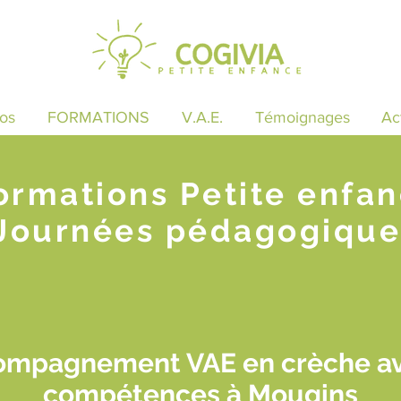
os
FORMATIONS
V.A.E.
Témoignages
Ac
ormations Petite enfa
Journées pédagogique
compagnement VAE en crèche a
compétences à Mougins