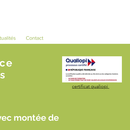
tualités
Contact
nce
s
certificat qualiopi
vec montée de