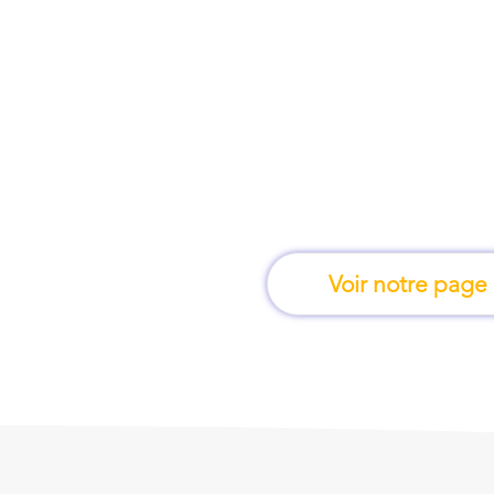
À Mougins, une for
apprend en 
Voir notre page