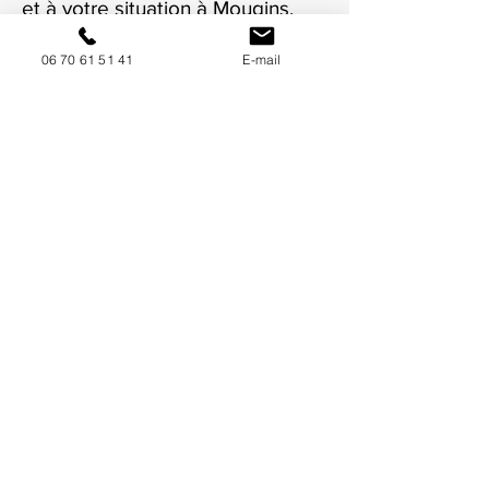
et à votre situation à Mougins.
06 70 61 51 41
E-mail
NOUS CONTACTER / DEMANDEZ UN DEVIS
Mise à jour : 8/7/2026
Coordonnées
34130 Mauguio
06 70 61 51 41