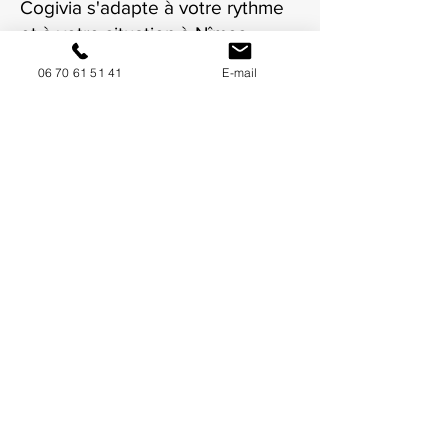
Cogivia s'adapte à votre rythme
et à votre situation à Nîmes.
06 70 61 51 41
E-mail
NOUS CONTACTER / DEMANDEZ UN DEVIS
Mise à jour : 6/7/2026
Coordonnées
34130 Mauguio
06 70 61 51 41