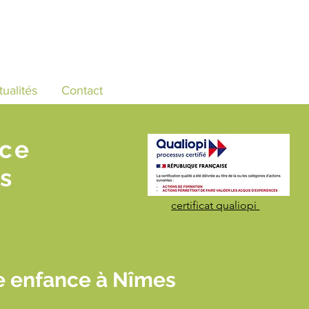
tualités
Contact
nce
s
certificat qualiopi
e enfance à Nîmes