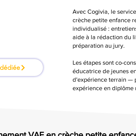
Avec Cogivia, le serv
ation où l'on
crèche petite enfance r
individualisé : entretie
faisant
aide à la rédaction du 
préparation au jury.
Les étapes sont co-cons
 dédiée
éducatrice de jeunes en
d'expérience terrain — 
expérience en diplôme 
ement VAE en crèche petite enfance