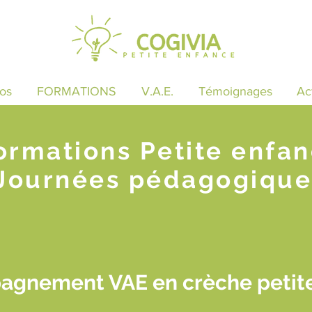
os
FORMATIONS
V.A.E.
Témoignages
Ac
ormations Petite enfa
Journées pédagogique
agnement VAE en crèche petit