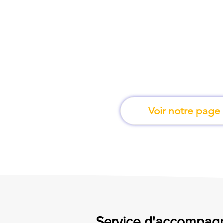
À Nîmes, une form
apprend en 
Voir notre page
Service d'accompagn