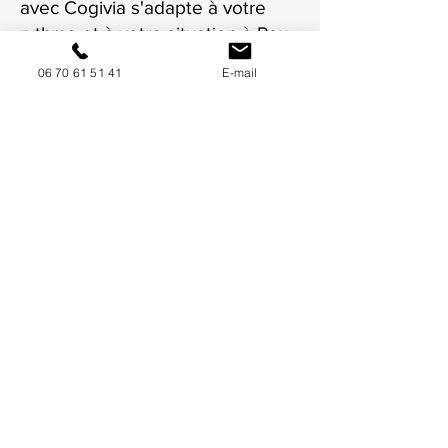
avec Cogivia s'adapte à votre
rythme et à votre situation à Pau.
06 70 61 51 41
E-mail
NOUS CONTACTER / DEMANDEZ UN DEVIS
Mise à jour : 8/7/2026
Coordonnées
34130 Mauguio
06 70 61 51 41