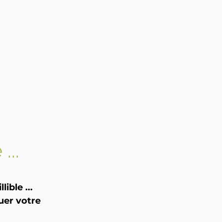
...
ible ...
uer votre