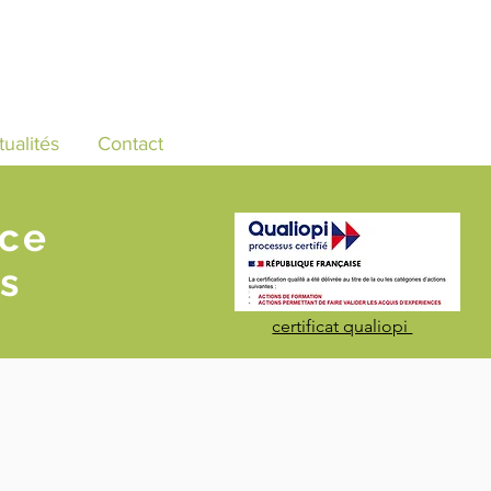
tualités
Contact
nce
s
certificat qualiopi