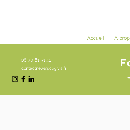
Accueil
A prop
F
06 70 61 51 41
contactnews@cogivia.fr