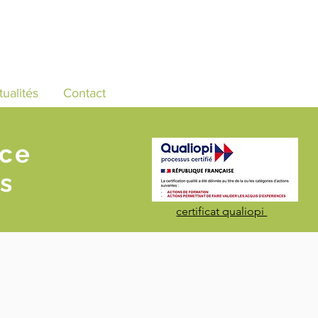
tualités
Contact
nce
s
certificat qualiopi