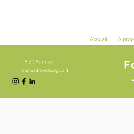
Accueil
A prop
F
06 70 61 51 41
contactnews@cogivia.fr