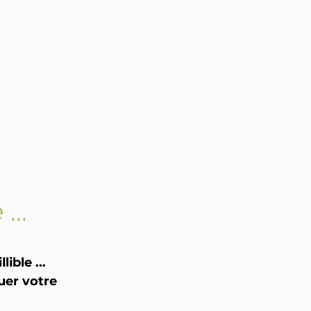
...
ible ...
uer votre