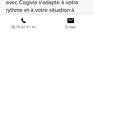
avec Cogivia s'adapte à votre
rythme et à votre situation à
Toulon.
06 70 61 51 41
E-mail
NOUS CONTACTER / DEMANDEZ UN DEVIS
Mise à jour : 7/7/2026
Coordonnées
34130 Mauguio