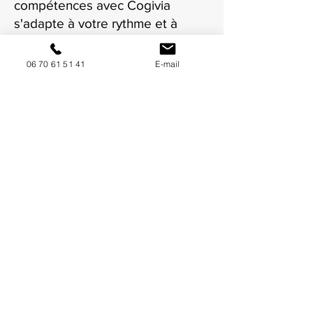
compétences avec Cogivia
s'adapte à votre rythme et à
votre situation à Toulon.
06 70 61 51 41
E-mail
NOUS CONTACTER / DEMANDEZ UN DEVIS
Mise à jour : 8/7/2026
Coordonnées
34130 Mauguio