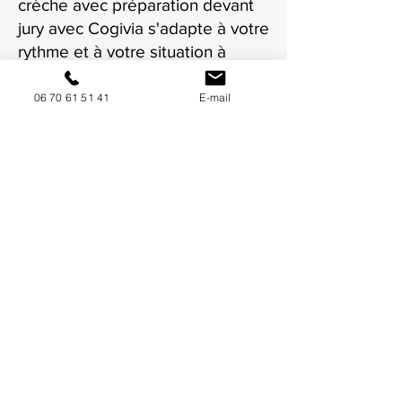
crèche avec préparation devant
jury avec Cogivia s'adapte à votre
rythme et à votre situation à
Toulon.
06 70 61 51 41
E-mail
NOUS CONTACTER / DEMANDEZ UN DEVIS
Mise à jour : 7/7/2026
Coordonnées