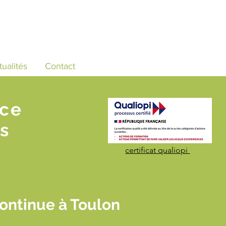
tualités
Contact
nce
s
certificat qualiopi
ontinue à Toulon