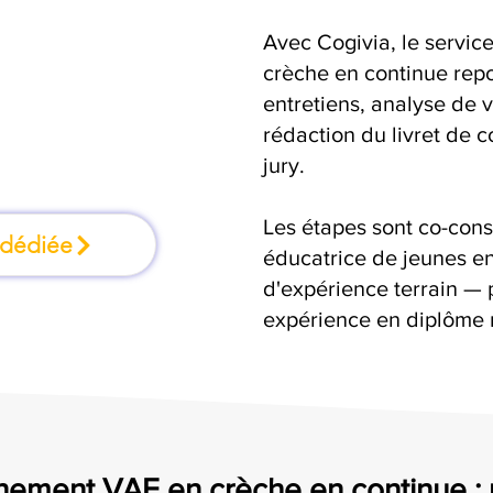
Avec Cogivia, le serv
ation où l'on
crèche en continue repos
entretiens, analyse de v
faisant
rédaction du livret de 
jury.
Les étapes sont co-cons
 dédiée
éducatrice de jeunes en
d'expérience terrain — 
expérience en diplôme 
nement VAE en crèche en continue 