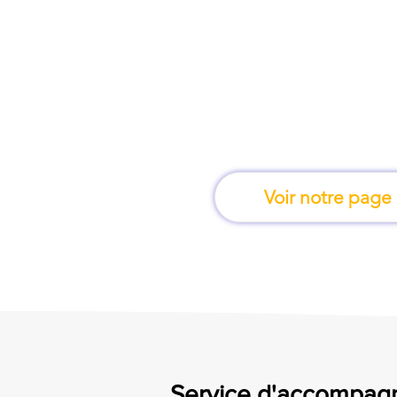
À Toulon, une form
apprend en 
Voir notre page
Service d'accompag