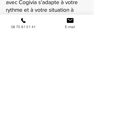
avec Cogivia s'adapte à votre
rythme et à votre situation à
Toulouse.
06 70 61 51 41
E-mail
NOUS CONTACTER / DEMANDEZ UN DEVIS
Mise à jour : 8/7/2026
Coordonnées
34130 Mauguio