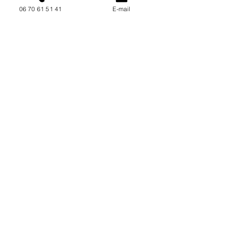
06 70 61 51 41
E-mail
NOUS CONTACTER / DEMANDEZ UN DEVIS
Mise à jour : 6/7/2026
Coordonnées
34130 Mauguio
06 70 61 51 41
cogivia@gmail.com