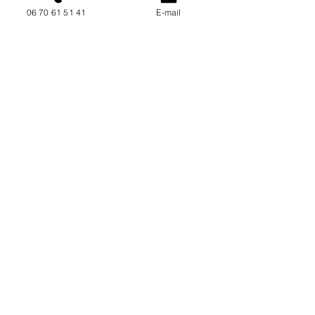
06 70 61 51 41
E-mail
NOUS CONTACTER / DEMANDEZ UN DEVIS
Mise à jour : 10/7/2026
Coordonnées
34130 Mauguio
06 70 61 51 41
cogivia@gmail.com