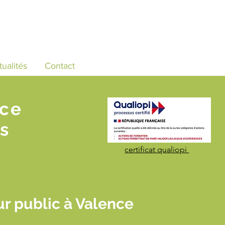
tualités
Contact
nce
s
certificat qualiopi
r public à Valence