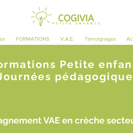
os
FORMATIONS
V.A.E.
Témoignages
Ac
ormations Petite enfa
Journées pédagogique
gnement VAE en crèche secteu