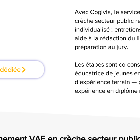
Avec Cogivia, le serv
mation où l'on
crèche secteur public r
individualisé : entretie
faisant
aide à la rédaction du 
préparation au jury.
Les étapes sont co-cons
 dédiée
éducatrice de jeunes en
d'expérience terrain — 
expérience en diplôme 
ement VAE en crèche secteur public