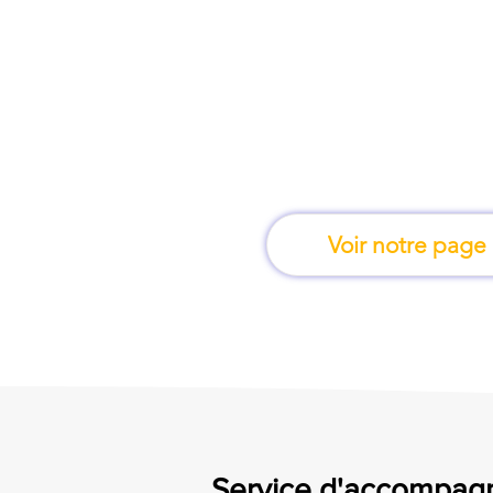
À Valence, une for
apprend en 
Voir notre page
Service d'accompagn