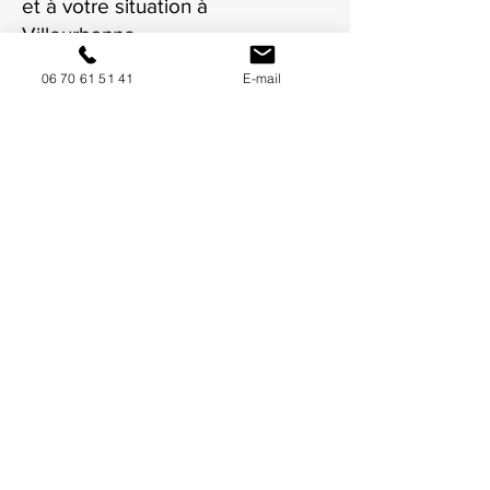
et à votre situation à
Villeurbanne.
06 70 61 51 41
E-mail
NOUS CONTACTER / DEMANDEZ UN DEVIS
Mise à jour : 7/7/2026
Coordonnées
34130 Mauguio
06 70 61 51 41