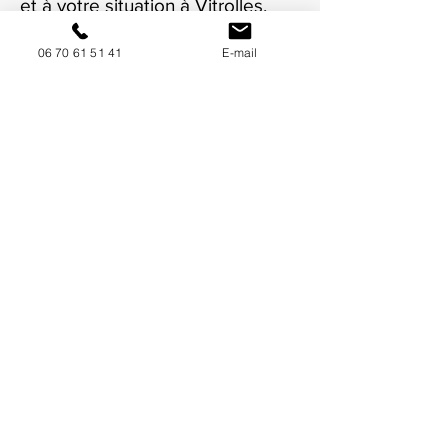
et à votre situation à Vitrolles.
06 70 61 51 41
E-mail
NOUS CONTACTER / DEMANDEZ UN DEVIS
Mise à jour : 6/7/2026
Coordonnées
34130 Mauguio
06 70 61 51 41