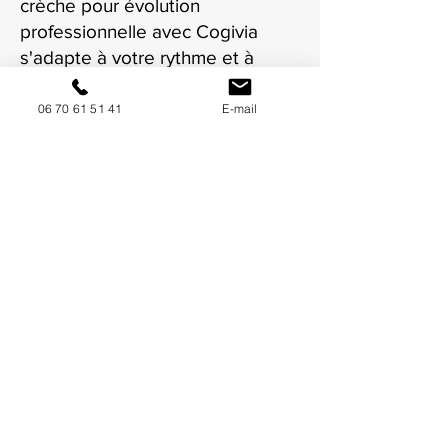
crèche pour évolution
professionnelle avec Cogivia
s'adapte à votre rythme et à
votre situation à Vitrolles.
06 70 61 51 41
E-mail
NOUS CONTACTER / DEMANDEZ UN DEVIS
Mise à jour : 6/7/2026
Coordonnées